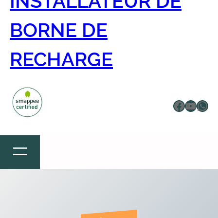
INSTALLATEUR DE
BORNE DE
RECHARGE
Facebo
YouTu
Wha