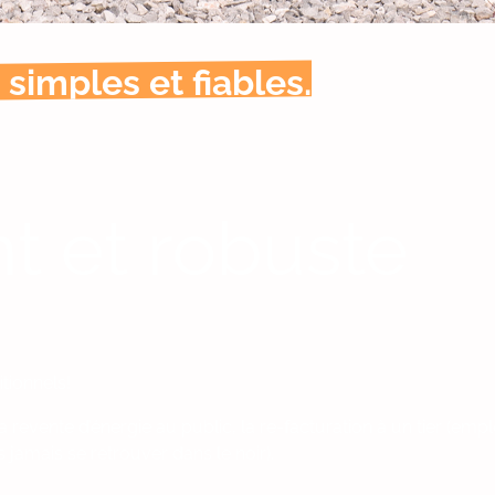
simples et fiables.
t et robuste
tionnels!
a revente d’énergie au public, la re-facturation à un tier (em
 jamais se retrouver dans le noir).