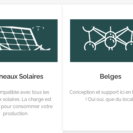
neaux Solaires
Belges
mpatible avec tous les
Conception et support ici en
solaires. La charge est
! Oui oui, que du loca
e pour consommer votre
production.