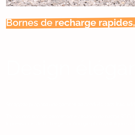
Bornes de r
echarge rapides, 
Design élégan
Smappee propose une gamme de produits sans frais addi
Toutes nos bornes permettent l’utilisation de badge RFID, l
(optimisation de la charge par énergie photovoltaïque sans