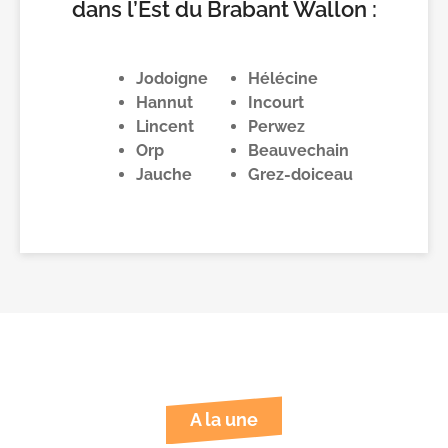
dans l’Est du Brabant Wallon :
Jodoigne
Hélécine
Hannut
Incourt
Lincent
Perwez
Orp
Beauvechain
Jauche
Grez-doiceau
A la une