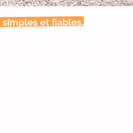
simples et fiables.
t et robuste
tionnels!
a revente d’énergie au public, la re-facturation à un tier (em
 jamais se retrouver dans le noir).