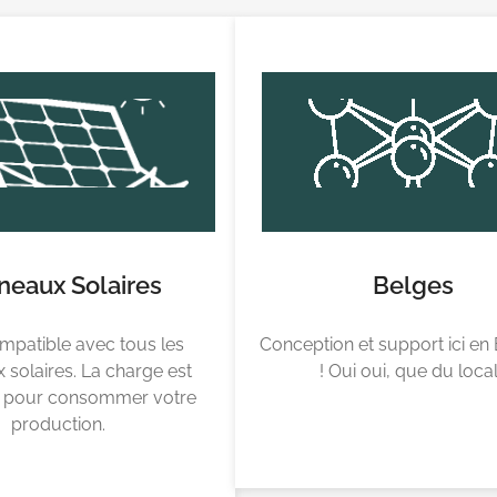
neaux Solaires
Belges
mpatible avec tous les
Conception et support ici en
solaires. La charge est
! Oui oui, que du loca
e pour consommer votre
production.