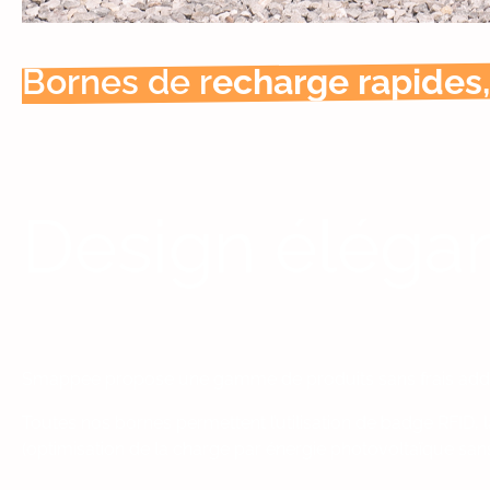
Bornes de r
echarge rapides, 
Design élégan
Smappee propose une gamme de produits sans frais addi
Toutes nos bornes permettent l’utilisation de badge RFID, l
(optimisation de la charge par énergie photovoltaïque sans