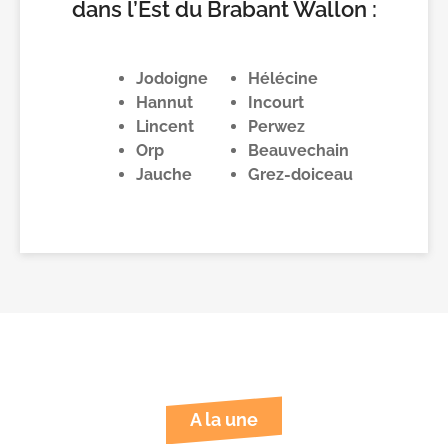
dans l’Est du Brabant Wallon :
Jodoigne
Hélécine
Hannut
Incourt
Lincent
Perwez
Orp
Beauvechain
Jauche
Grez-doiceau
A la une