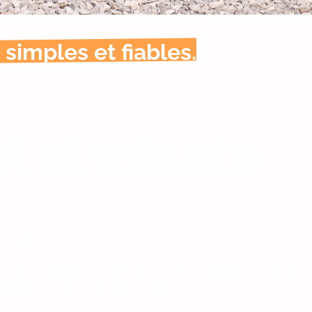
simples et fiables.
t et robuste
tionnels!
a revente d’énergie au public, la re-facturation à un tier (em
 jamais se retrouver dans le noir).