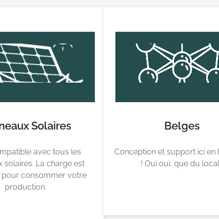
neaux Solaires
Belges
mpatible avec tous les
Conception et support ici en
solaires. La charge est
! Oui oui, que du loca
e pour consommer votre
production.