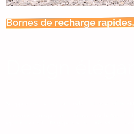
Bornes de r
echarge rapides, 
Design élégan
Smappee propose une gamme de produits sans frais addi
Toutes nos bornes permettent l’utilisation de badge RFID, l
(optimisation de la charge par énergie photovoltaïque sans