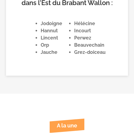
dans l’Est du Brabant Wallon :
Jodoigne
Hélécine
Hannut
Incourt
Lincent
Perwez
Orp
Beauvechain
Jauche
Grez-doiceau
A la une