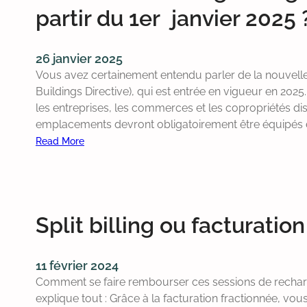
m
partir du 1er janvier 2025 
h
e
i
s
c
d
26 janvier 2025
u
e
Vous avez certainement entendu parler de la nouvel
l
T
Buildings Directive), qui est entrée en vigueur en 20
e
e
les entreprises, les commerces et les copropriétés di
v
n
emplacements devront obligatoirement être équipés d
a
s
Read More
t
i
:
’
o
B
i
n
o
l
e
r
c
n
Split billing ou facturatio
n
h
B
e
a
e
s
r
11 février 2024
l
d
g
Comment se faire rembourser ces sessions de recharge?
g
e
e
explique tout : Grâce à la facturation fractionnée, vo
i
r