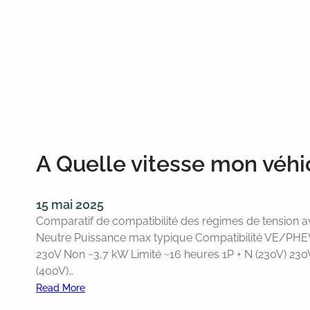
AUTEUR/AUTRICE :
SA
A Quelle vitesse mon véhic
15 mai 2025
Comparatif de compatibilité des régimes de tension 
Neutre Puissance max typique Compatibilité VE/PHEV
230V Non ~3,7 kW Limité ~16 heures 1P + N (230V) 230
(400V)…
Read More
: