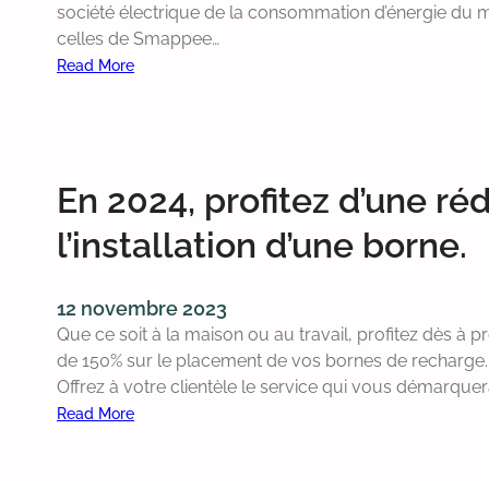
r
société électrique de la consommation d’énergie du m
q
e
?
celles de Smappee…
u
c
Read More
e
h
:
e
a
S
t
r
p
L
g
l
e
e
En 2024, profitez d’une ré
i
u
o
t
r
b
l’installation d’une borne.
b
C
l
i
o
i
l
m
12 novembre 2023
g
l
p
Que ce soit à la maison ou au travail, profitez dès à 
a
i
a
de 150% sur le placement de vos bornes de recharge. 
t
n
t
Offrez à votre clientèle le service qui vous démarquer
o
g
i
Read More
i
o
b
:
r
u
i
E
e
f
l