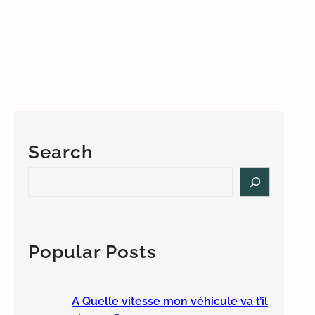
Search
S
e
a
r
c
Popular Posts
h
A Quelle vitesse mon véhicule va t’il