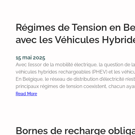
A
Q
u
Régimes de Tension en Bel
e
l
avec les Véhicules Hybrid
l
e
v
15 mai 2025
i
Avec l’essor de la mobilité électrique, la question de l
t
véhicules hybrides rechargeables (PHEV) et les véhicul
e
En Belgique, le réseau de distribution d’électricité n’e
s
principaux régimes de tension coexistent, chacun aya
s
Read More
e
:
m
R
o
é
n
g
v
Bornes de recharge obligat
i
é